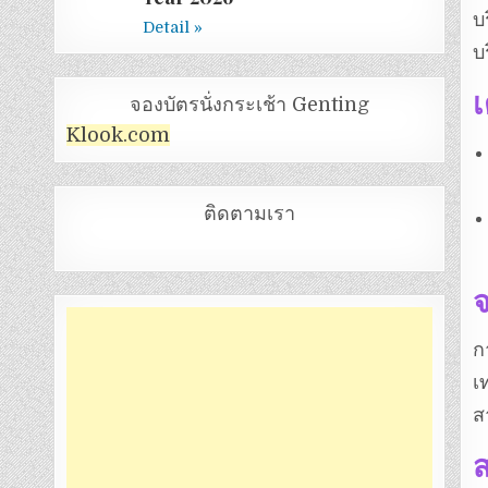
บ
Detail »
บ
จองบัตรนั่งกระเช้า Genting
Klook.com
ติดตามเรา
จ
ก
เ
ส
ส