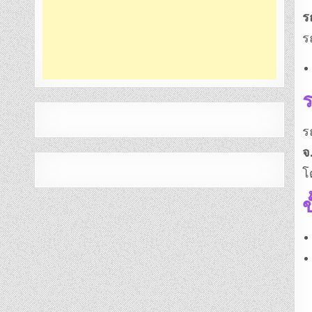
ร
ร
ร
ร
จ
โ
ข