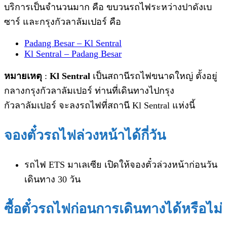
บริการเป็นจำนวนมาก คือ ขบวนรถไฟระหว่างปาดังเบ
ซาร์ และกรุงกัวลาลัมเปอร์ คือ
Padang Besar – Kl Sentral
Kl Sentral – Padang Besar
หมายเหตุ
:
Kl Sentral
เป็นสถานีรถไฟขนาดใหญ่ ตั้งอยู่
กลางกรุงกัวลาลัมเปอร์ ท่านที่เดินทางไปกรุง
กัวลาลัมเปอร์ จะลงรถไฟที่สถานี Kl Sentral แห่งนี้
จองตั๋วรถไฟล่วงหน้าได้กี่วัน
รถไฟ ETS มาเลเซีย เปิดให้จองตั๋วล่วงหน้าก่อนวัน
เดินทาง 30 วัน
ซื้อตั๋วรถไฟก่อนการเดินทางได้หรือไม่