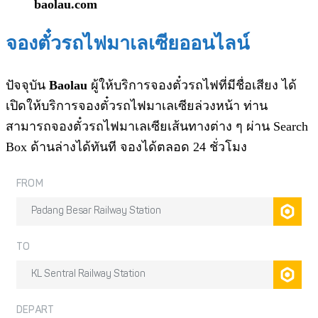
baolau.com
จองตั๋วรถไฟมาเลเซียออนไลน์
ปัจจุบัน
Baolau
ผู้ให้บริการจองตั๋วรถไฟที่มีชื่อเสียง ได้
เปิดให้บริการจองตั๋วรถไฟมาเลเซียล่วงหน้า ท่าน
สามารถจองตั๋วรถไฟมาเลเซียเส้นทางต่าง ๆ ผ่าน Search
Box ด้านล่างได้ทันที จองได้ตลอด 24 ชั่วโมง