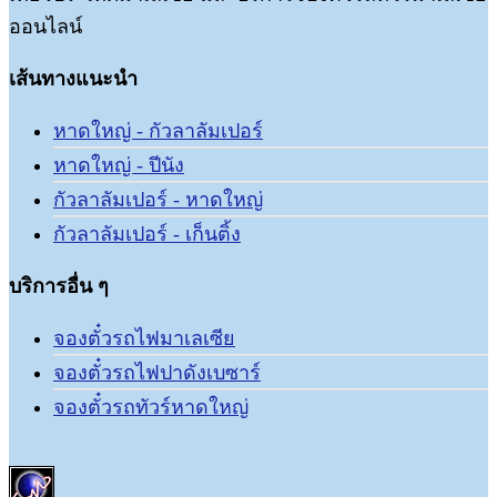
ออนไลน์
เส้นทางแนะนำ
หาดใหญ่ - กัวลาลัมเปอร์
หาดใหญ่ - ปีนัง
กัวลาลัมเปอร์ - หาดใหญ่
กัวลาลัมเปอร์ - เก็นติ้ง
บริการอื่น ๆ
จองตั๋วรถไฟมาเลเซีย
จองตั๋วรถไฟปาดังเบซาร์
จองตั๋วรถทัวร์หาดใหญ่