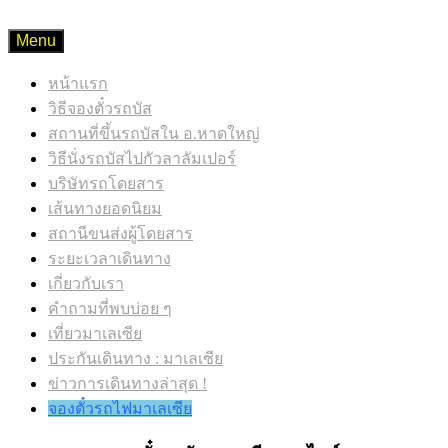
Skip
to
Menu
content
หาดใหญ่ – กัวลาลัมเปอร์
จองตั๋วรถทัวร์มาเลเซีย
หน้าแรก
วิธีจองตั๋วรถบัส
สถานที่ขึ้นรถบัสใน อ.หาดใหญ่
วิธีนั่งรถบัสไปกัวลาลัมเปอร์
บริษัทรถโดยสาร
เส้นทางยอดนิยม
สถานีขนส่งผู้โดยสาร
ระยะเวลาเดินทาง
เกี่ยวกับเรา
คำถามที่พบบ่อย ๆ
เที่ยวมาเลเซีย
ประกันเดินทาง : มาเลเซีย
ข่าวการเดินทางล่าสุด !
จองตั๋วรถไฟมาเลเซีย