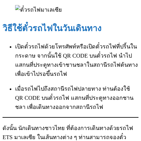
วิธีใช้ตั๋วรถไฟในวันเดินทาง
เปิดตั๋วรถไฟด้วยโทรศัพท์หรือเปิดตั๋วรถไฟที่ปริ้นใน
กระดาษ จากนั้นใช้ QR CODE บนตั๋วรถไฟ นำไป
แสกนที่ประตูทางเข้าชานชลาในสถานีรถไฟต้นทาง
เพื่อเข้าไปรอขึ้นรถไฟ
เมื่อรถไฟไปถึงสถานีรถไฟปลายทาง ท่านต้องใช้
QR CODE บนตั๋วรถไฟ แสกนที่ประตูทางออกชาน
ชลา เพื่อเดินทางออกจากสถานีรถไฟ
ดังนั้น นักเดินทางชาวไทย ที่ต้องการเดินทางด้วยรถไฟ
ETS มาเลเซีย ในเส้นทางต่าง ๆ ท่านสามารถจองตั๋ว