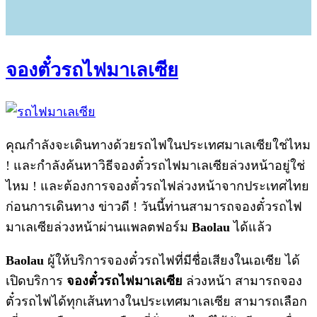
จองตั๋วรถไฟมาเลเซีย
คุณกำลังจะเดินทางด้วยรถไฟในประเทศมาเลเซียใช่ไหม
! และกำลังค้นหาวิธีจองตั๋วรถไฟมาเลเซียล่วงหน้าอยู่ใช่
ไหม ! และต้องการจองตั๋วรถไฟล่วงหน้าจากประเทศไทย
ก่อนการเดินทาง ข่าวดี ! วันนี้ท่านสามารถจองตั๋วรถไฟ
มาเลเซียล่วงหน้าผ่านแพลตฟอร์ม
Baolau
ได้แล้ว
Baolau
ผู้ให้บริการจองตั๋วรถไฟที่มีชื่อเสียงในเอเซีย ได้
เปิดบริการ
จองตั๋วรถไฟมาเลเซีย
ล่วงหน้า สามารถจอง
ตั๋วรถไฟได้ทุกเส้นทางในประเทศมาเลเซีย สามารถเลือก