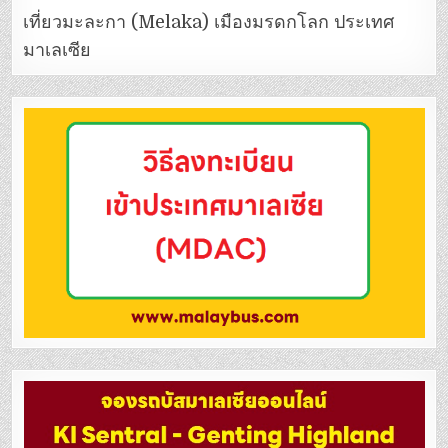
เที่ยวมะละกา (Melaka) เมืองมรดกโลก ประเทศ
มาเลเซีย