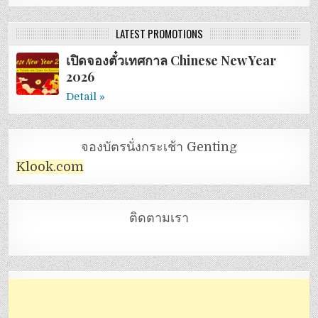
LATEST PROMOTIONS
เปิดจองตั๋วเทศกาล Chinese New Year
2026
Detail »
จองบัตรนั่งกระเช้า Genting
Klook.com
ติดตามเรา