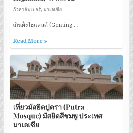
กัวลาลัมเปอร์, มาเลเซีย
เก็นติ้งไฮแลนด์ (Genting …
Read More »
เที่ยวมัสยิดปูตรา (Putra
Mosque) มัสยิดสีชมพู ประเทศ
มาเลเซีย