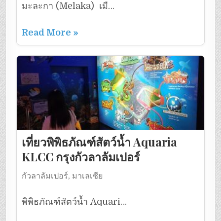
มะละกา (Melaka) เมื…
Read More »
เที่ยวพิพิธภัณฑ์สัตว์น้ำ Aquaria
KLCC กรุงกัวลาลัมเปอร์
กัวลาลัมเปอร์, มาเลเซีย
พิพิธภัณฑ์สัตว์น้ำ Aquari…