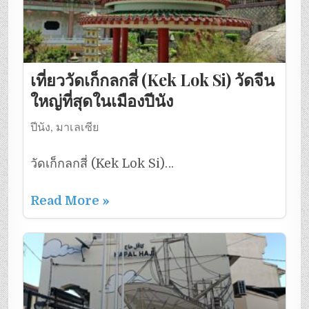
เที่ยววัดเก็กลกสี่ (Kek Lok Si) วัดจีน
ใหญ่ที่สุดในเมืองปีนัง
ปีนัง, มาเลเซีย
วัดเก็กลกสี่ (Kek Lok Si)…
Read More »