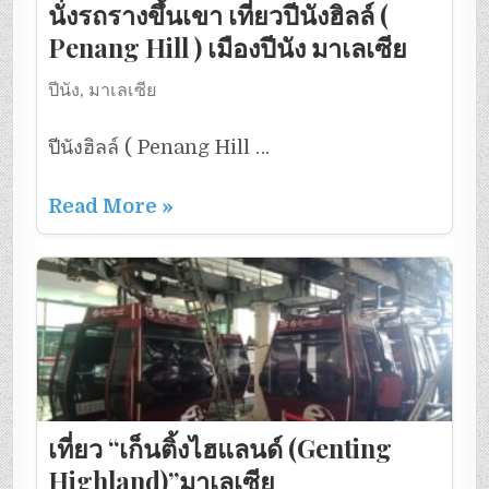
นั่งรถรางขึ้นเขา เที่ยวปีนังฮิลล์ (
Penang Hill ) เมืองปีนัง มาเลเซีย
ปีนัง, มาเลเซีย
ปีนังฮิลล์ ( Penang Hill …
Read More »
เที่ยว “เก็นติ้งไฮแลนด์ (Genting
Highland)”มาเลเซีย