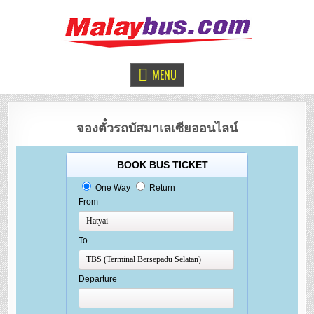
จองตั๋วรถทัวร์มาเลเซีย
หาดใหญ่ – กัวลาลัมเปอร์
MENU
จองตั๋วรถบัสมาเลเซียออนไลน์