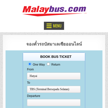
จองตั๋วรถทัวร์มาเลเซีย
หาดใหญ่ – กัวลาลัมเปอร์
MENU
จองตั๋วรถบัสมาเลเซียออนไลน์