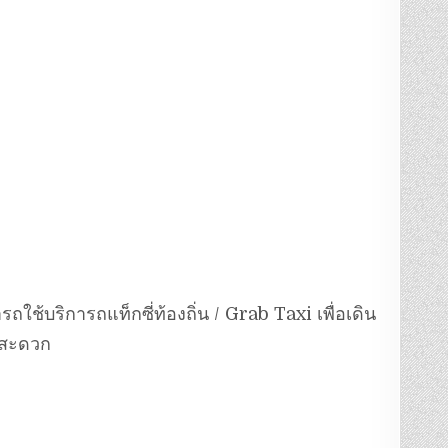
ใช้บริการถแท็กซี่ท้องถิ่น / Grab Taxi เพื่อเดิน
างสะดวก