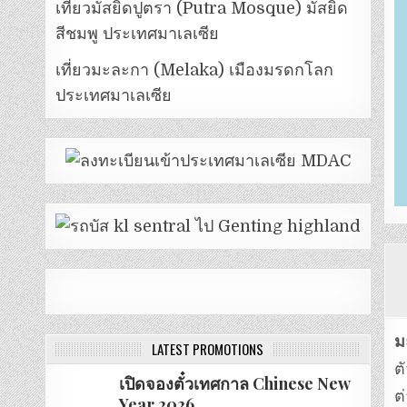
เที่ยวมัสยิดปูตรา (Putra Mosque) มัสยิด
สีชมพู ประเทศมาเลเซีย
เที่ยวมะละกา (Melaka) เมืองมรดกโลก
ประเทศมาเลเซีย
ม
LATEST PROMOTIONS
ต
เปิดจองตั๋วเทศกาล Chinese New
ต
Year 2026