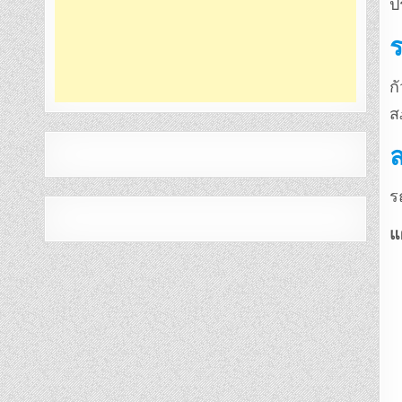
ป
ก
ส
ล
ร
แ