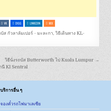
VK
DIGG
LINKEDIN
MIX
บัส กัวลาลัมเปอร์ - มะละกา
,
วิธีเดินทาง KL-
วิธีนั่งรถบัส Butterworth ไป Kuala Lumpur →
านี Kl Sentral
บริการอื่น ๆ
จองตั๋วรถไฟมาเลเซีย