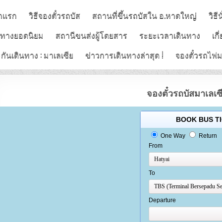
าแรก
วิธีจองตั๋วรถบัส
สถานที่ขึ้นรถบัสใน อ.หาดใหญ่
วิธี
นทางยอดนิยม
สถานีขนส่งผู้โดยสาร
ระยะเวลาเดินทาง
เกี
กันเดินทาง : มาเลเซีย
ข่าวการเดินทางล่าสุด !
จองตั๋วรถไฟม
จองตั๋วรถบัสมาเลเ