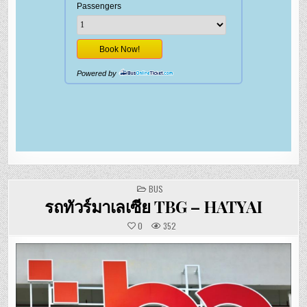
POSTED
BUS
IN
รถทัวร์มาเลเซีย TBG – HATYAI
0
352