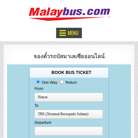
จองตั๋วรถทัวร์มาเลเซีย
หาดใหญ่ – กัวลาลัมเปอร์
MENU
จองตั๋วรถบัสมาเลเซียออนไลน์