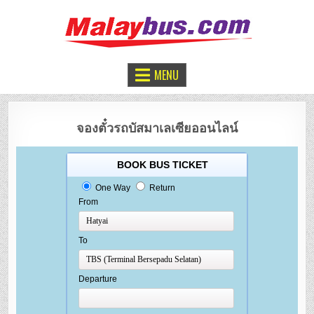
จองตั๋วรถทัวร์มาเลเซีย
หาดใหญ่ – กัวลาลัมเปอร์
MENU
จองตั๋วรถบัสมาเลเซียออนไลน์