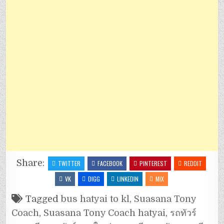
Share:
TWITTER
FACEBOOK
PINTEREST
REDDIT
VK
DIGG
LINKEDIN
MIX
Tagged
bus hatyai to kl
,
Suasana Tony
Coach
,
Suasana Tony Coach hatyai
,
รถทัวร์